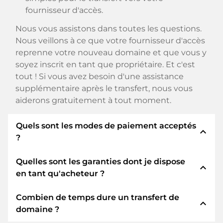
fournisseur d'accès.
Nous vous assistons dans toutes les questions.
Nous veillons à ce que votre fournisseur d'accès
reprenne votre nouveau domaine et que vous y
soyez inscrit en tant que propriétaire. Et c'est
tout ! Si vous avez besoin d'une assistance
supplémentaire après le transfert, nous vous
aiderons gratuitement à tout moment.
Quels sont les modes de paiement acceptés
expand_less
?
Quelles sont les garanties dont je dispose
Nous utilisons SEPA comme paiement anticipé
expand_less
en tant qu'acheteur ?
et utilisons STRIPE comme prestataire de
services de paiement pour les modes de
Combien de temps dure un transfert de
paiement disponibles tels que : Cartes de crédit,
En tant qu'acheteur, nous vous garantissons
expand_less
domaine ?
PayPal, Klarna, ApplePay, GooglePay, Alipay ou
toujours les sécurités suivantes. Nous nous en
fournisseurs locaux.
portons garants avec notre nomn: